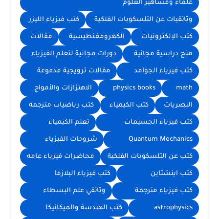
علماء ومشاهير العلوم
وثائقيات عن التلسكوبات الفلكية
كتب فيزياء الليزر
كتب الإلكترونيات
الكهرومغنطيسية
مقالات
منح دراسية مجانية
دورات مجانية لتعلم الفيزياء
كتب فيزياء الجوامد
مقالات ترويجية مدفوعة
math
physics books
الاهتزازات والأمواج
البصريات
كتب الكيمياء
كتب رياضيات مترجمة
كتب فيزياء الجسيمات
تعلم الكيمياء
Quantum Mechanics
شروحات الفيزياء
كتب عن التلسكوبات الفلكية
محاضرات فيزياء عامه
كتب اينشتاين
كتب فيزياء البلازما
كتب فيزياء مترجمة
وثائقي علم البسطاء
astrophysics
كتب الهندسة والميكانيكا