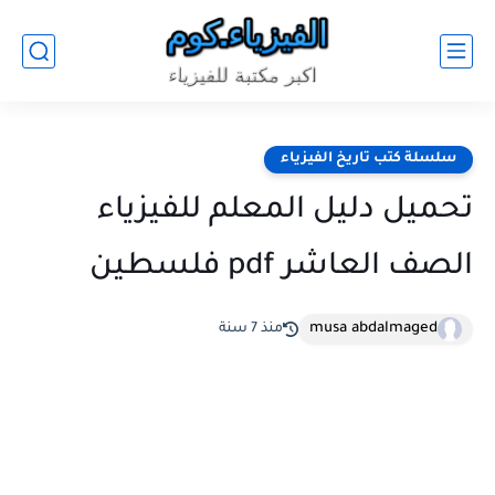
سلسلة كتب تاريخ الفيزياء
تحميل دليل المعلم للفيزياء
الصف العاشر pdf فلسطين
musa abdalmaged
منذ 7 سنة