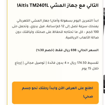
التالي مع جهاز المشي Altis TM2401L!
ابدأ التمرين اليوم بسهولة وأمان! جهاز المشي الكهربائي
يمنحك سرعة تصل إلى 12 كم/ساعة، ميل يدوي، وتحمل حتى
100 كجم – كل ما تحتاجه للحفاظ على صحتك ولياقتك دون
صالة الألعاب الرياضية.
السعر الحالي: 698 ريال فقط (خصم 30%)
تقسيط 174.50 ريال × 4 بدون فائدة | توصيل مجاني | إرجاع
خلال 15 يوم
اطلع على العرض الآن وابدأ رحلتك نحو جسم
صحي!