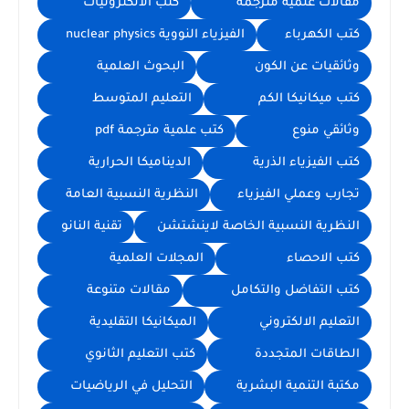
مقالات علمية مترجمة
كتب الالكترونيات
كتب الكهرباء
الفيزياء النووية nuclear physics
وثائقيات عن الكون
البحوث العلمية
كتب ميكانيكا الكم
التعليم المتوسط
وثائقي منوع
كتب علمية مترجمة pdf
كتب الفيزياء الذرية
الديناميكا الحرارية
تجارب وعملي الفيزياء
النظرية النسبية العامة
النظرية النسبية الخاصة لاينشتشن
تقنية النانو
كتب الاحصاء
المجلات العلمية
كتب التفاضل والتكامل
مقالات متنوعة
التعليم الالكتروني
الميكانيكا التقليدية
الطاقات المتجددة
كتب التعليم الثانوي
مكتبة التنمية البشرية
التحليل في الرياضيات