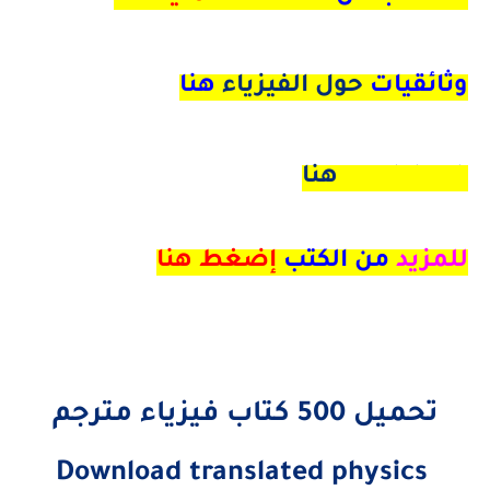
وثائقيات
حول الفيزياء
هنا
math book هنا
للمزيد
من الكتب
إضغط هنا
تحميل 500 كتاب فيزياء مترجم
Download translated physics