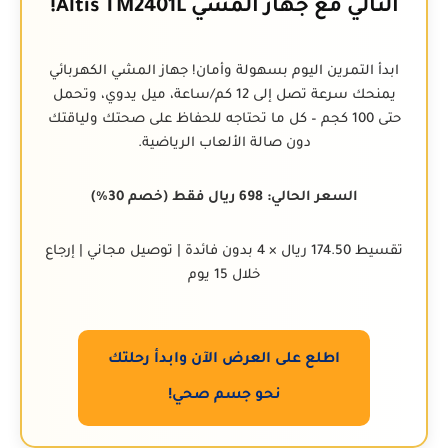
التالي مع جهاز المشي Altis TM2401L!
ابدأ التمرين اليوم بسهولة وأمان! جهاز المشي الكهربائي
يمنحك سرعة تصل إلى 12 كم/ساعة، ميل يدوي، وتحمل
حتى 100 كجم – كل ما تحتاجه للحفاظ على صحتك ولياقتك
دون صالة الألعاب الرياضية.
السعر الحالي: 698 ريال فقط (خصم 30%)
تقسيط 174.50 ريال × 4 بدون فائدة | توصيل مجاني | إرجاع
خلال 15 يوم
اطلع على العرض الآن وابدأ رحلتك
نحو جسم صحي!