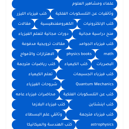
علماء ومشاهير العلوم
وثائقيات عن التلسكوبات الفلكية
كتب فيزياء الليزر
كتب الإلكترونيات
الكهرومغنطيسية
مقالات
منح دراسية مجانية
دورات مجانية لتعلم الفيزياء
كتب فيزياء الجوامد
مقالات ترويجية مدفوعة
math
physics books
الاهتزازات والأمواج
البصريات
كتب الكيمياء
كتب رياضيات مترجمة
كتب فيزياء الجسيمات
تعلم الكيمياء
Quantum Mechanics
شروحات الفيزياء
كتب عن التلسكوبات الفلكية
محاضرات فيزياء عامه
كتب اينشتاين
كتب فيزياء البلازما
كتب فيزياء مترجمة
وثائقي علم البسطاء
astrophysics
كتب الهندسة والميكانيكا