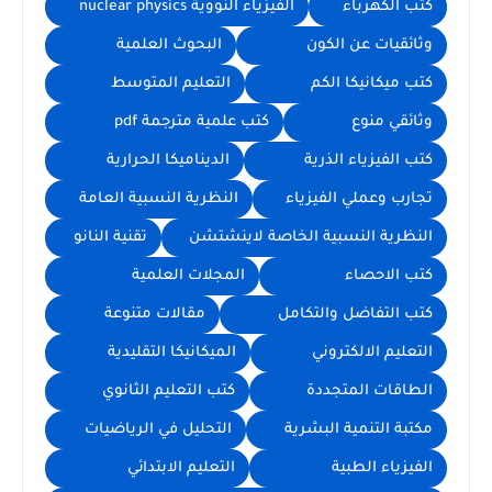
كتب الكهرباء
الفيزياء النووية nuclear physics
وثائقيات عن الكون
البحوث العلمية
كتب ميكانيكا الكم
التعليم المتوسط
وثائقي منوع
كتب علمية مترجمة pdf
كتب الفيزياء الذرية
الديناميكا الحرارية
تجارب وعملي الفيزياء
النظرية النسبية العامة
النظرية النسبية الخاصة لاينشتشن
تقنية النانو
كتب الاحصاء
المجلات العلمية
كتب التفاضل والتكامل
مقالات متنوعة
التعليم الالكتروني
الميكانيكا التقليدية
الطاقات المتجددة
كتب التعليم الثانوي
مكتبة التنمية البشرية
التحليل في الرياضيات
الفيزياء الطبية
التعليم الابتدائي