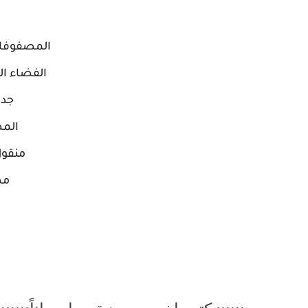
المصفوفات
الفضاء ا
جدا
المص
منقول
مص