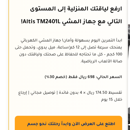
ارفع لياقتك المنزلية إلى المستوى
التالي مع جهاز المشي Altis TM2401L!
ابدأ التمرين اليوم بسهولة وأمان! جهاز المشي الكهربائي
يمنحك سرعة تصل إلى 12 كم/ساعة، ميل يدوي، وتحمل حتى
100 كجم – كل ما تحتاجه للحفاظ على صحتك ولياقتك دون
صالة الألعاب الرياضية.
السعر الحالي: 698 ريال فقط (خصم 30%)
تقسيط 174.50 ريال × 4 بدون فائدة | توصيل مجاني | إرجاع
خلال 15 يوم
اطلع على العرض الآن وابدأ رحلتك نحو جسم