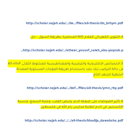
http://scholar.najah.edu/…/de…/files/all-thesis/dn_brhym.pdf
4.التلوين الكهربائي لأفلام NiO المحضرة بطريقة السول – جل
http://scholar.najah.edu/…/atheer_yousef_saleh_abu-yaqoub.p…
5.الخصائص الالكترونية والتركيبية والمغناطيسية للمخلوط الثلاثي Al1-xVxP
في حالة التركيب زنك بلند باستخدام طريقة
الموجات المستوية المعدلة
الخطية للجهد التام
http://scholar.najah.edu/…/def…/files/all-thesis/ymn_rby.pdf
6.تأثير الضوضاء على ضغط الدم، ونبض القلب، وعتبة السمع، ونسبة
الأكسجين في الدم لطلبة مدارس رام الله في فلسطين
http://scholar.najah.edu/…/…/all-thesis/khadija_dawabsha.pdf