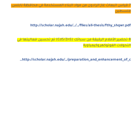
7.قياس انبعاث غاز الرادون من مواد البناء المستخدمة في محافظة نابلس،
فلسطين
http://scholar.najah.edu/…/…/files/all-thesis/fthy_shqwr.pdf
8.تحضير الأفلام الرقيقة من سبائك (CdS/ZnS) تم تحسين فعاليتها في
التحولات الفوتوكهروكيمياوية
http://scholar.najah.edu/…/preparation_and_enhancement_of_c…