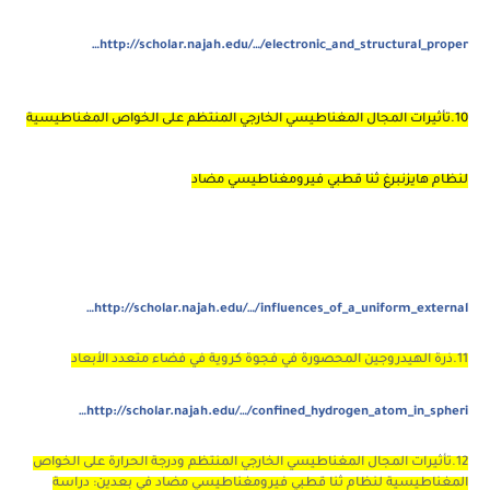
http://scholar.najah.edu/…/electronic_and_structural_proper…
10.تأثيرات المجال المغناطيسي الخارجي المنتظم على الخواص المغناطيسية
لنظام هايزنبرغ ثنا قطبي فيرومغناطيسي مضاد
http://scholar.najah.edu/…/influences_of_a_uniform_external…
11.ذرة الهيدروجين المحصورة في فجوة كروية في فضاء متعدد الأبعاد
http://scholar.najah.edu/…/confined_hydrogen_atom_in_spheri…
12.تأثيرات المجال المغناطيسي الخارجي المنتظم ودرجة الحرارة على الخواص
المغناطيسية لنظام ثنا قطبي فيرومغناطيسي مضاد في بعدين: دراسة