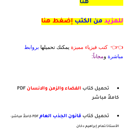
math book هنا
للمزيد
من الكتب
إضغط هنا
👈👈 كتب فيزياء مميزة
يمكنك تحميلها
بروابط
مباشرة
و
مجاناً:
تحميل كتاب
الفضاء والزمن والانسان
PDF
كاملاً مباشر
تحميل كتاب
قانون الجذب العام
PDF كاملاً مباشر-
الأستاذ/تمام إبراهيم دخان