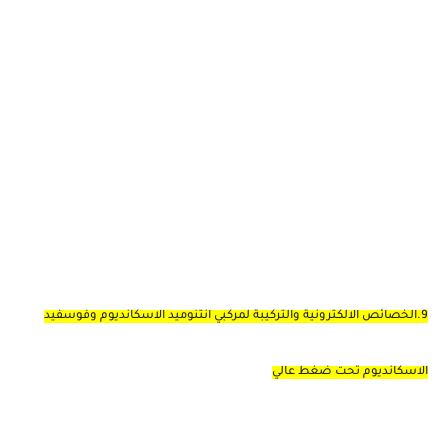
9.الخصائص الالكترونية والتركيبة لمركبي انتنوميد الاسكانديوم وفوسفيد
الاسكانديوم تحت ضغط عالي