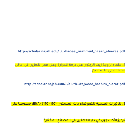
http://scholar.najah.edu/…/…/hadeel_mahmud_hasan_abo-ras.pdf
2.اعتماد لزوجة زيت الزيتون على درجة الحرارة وعلى عمر التخزين في أماكن
مختلفة في فلسطين
http://scholar.najah.edu/…/all-th…/tajweed_hashim_nierat.pdf
3.التأثيرات الصحية للضوضاء ذات المستوى (90 - 110) dB(A) خصوصا على
تركيز الأكسجين في دم العاملين في المصانع المختارة