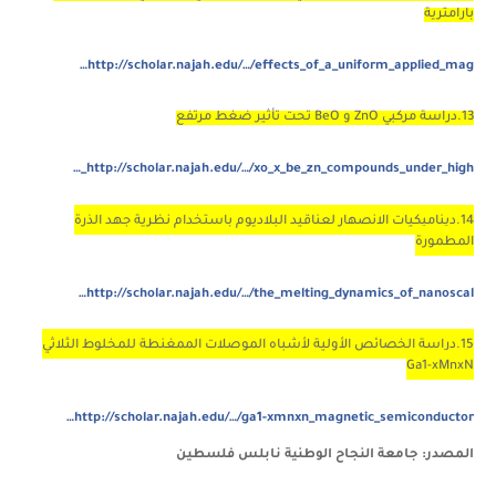
بارامترية
http://scholar.najah.edu/…/effects_of_a_uniform_applied_mag…
13.دراسة مركبي ZnO و BeO تحت تأثير ضغط مرتفع
http://scholar.najah.edu/…/xo_x_be_zn_compounds_under_high_…
14.ديناميكيات الانصهار لعناقيد البلاديوم باستخدام نظرية جهد الذرة
المطمورة
http://scholar.najah.edu/…/the_melting_dynamics_of_nanoscal…
15.دراسة الخصائص الأولية لأشباه الموصلات الممغنطة للمخلوط الثلاثي
Ga1-xMnxN
http://scholar.najah.edu/…/ga1-xmnxn_magnetic_semiconductor…
المصدر: جامعة النجاح الوطنية نابلس فلسطين