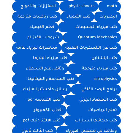
math
physics books
الاهتزازات والأمواج
البصريات
كتب الكيمياء
كتب رياضيات مترجمة
كتب فيزياء الجسيمات
تعلم الكيمياء
Quantum Mechanics
شروحات الفيزياء
كتب عن التلسكوبات الفلكية
محاضرات فيزياء عامه
كتب اينشتاين
كتب فيزياء البلازما
كتب فيزياء مترجمة
وثائقي علم البسطاء
astrophysics
كتب الهندسة والميكانيكا
برامج الرصد الفلكي
رسائل ماجستير الفيزياء
كتب الاقتصاد الجزئي
كتب الهندسة pdf
تعلم الرياضيات
العاب الكمبيوتر
كتب ميكانيكا السيارات
كتب الالكترونيك pdf
وظائف في تخصص الفيزياء
كتب الثالث ثانوي