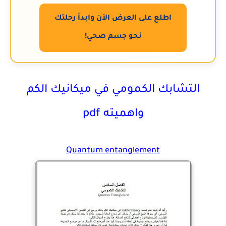
اطلع على العرض الآن وابدأ رحلتك
نحو جسم صحي!
التشابك الكمومي في ميكانيك الكم
واهميته pdf
Quantum entanglement