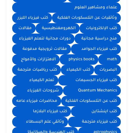
علماء ومشاهير العلوم
وثائقيات عن التلسكوبات الفلكية
كتب فيزياء الليزر
كتب الإلكترونيات
الكهرومغنطيسية
مقالات
منح دراسية مجانية
دورات مجانية لتعلم الفيزياء
كتب فيزياء الجوامد
مقالات ترويجية مدفوعة
math
physics books
الاهتزازات والأمواج
البصريات
كتب الكيمياء
كتب رياضيات مترجمة
كتب فيزياء الجسيمات
تعلم الكيمياء
Quantum Mechanics
شروحات الفيزياء
كتب عن التلسكوبات الفلكية
محاضرات فيزياء عامه
كتب اينشتاين
كتب فيزياء البلازما
كتب فيزياء مترجمة
وثائقي علم البسطاء
astrophysics
كتب الهندسة والميكانيكا