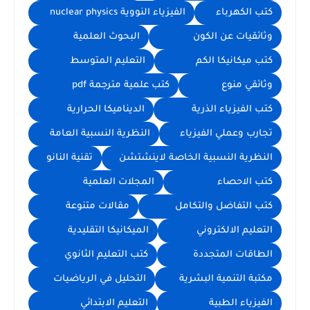
كتب الكهرباء
الفيزياء النووية nuclear physics
وثائقيات عن الكون
البحوث العلمية
كتب ميكانيكا الكم
التعليم المتوسط
وثائقي منوع
كتب علمية مترجمة pdf
كتب الفيزياء الذرية
الديناميكا الحرارية
تجارب وعملي الفيزياء
النظرية النسبية العامة
النظرية النسبية الخاصة لاينشتشن
تقنية النانو
كتب الاحصاء
المجلات العلمية
كتب التفاضل والتكامل
مقالات متنوعة
التعليم الالكتروني
الميكانيكا التقليدية
الطاقات المتجددة
كتب التعليم الثانوي
مكتبة التنمية البشرية
التحليل في الرياضيات
الفيزياء الطبية
التعليم الابتدائي