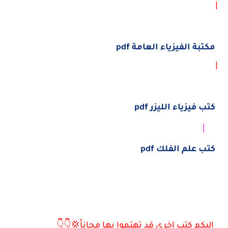
|
مكتبة الفيزياء العامة pdf
|
كتب فيزياء الليزر pdf
|
كتب علم الفلك pdf
إليكم كتب اخري قد تهتموا بها مجاناً💢👇👇