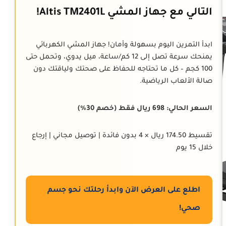
التالي مع جهاز المشي Altis TM2401L!
ابدأ التمرين اليوم بسهولة وأمان! جهاز المشي الكهربائي
يمنحك سرعة تصل إلى 12 كم/ساعة، ميل يدوي، وتحمل حتى
100 كجم – كل ما تحتاجه للحفاظ على صحتك ولياقتك دون
صالة الألعاب الرياضية.
السعر الحالي: 698 ريال فقط (خصم 30%)
تقسيط 174.50 ريال × 4 بدون فائدة | توصيل مجاني | إرجاع
خلال 15 يوم
اطلع على العرض الآن وابدأ رحلتك نحو جسم
صحي!