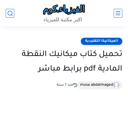
الميكانيكا التقليدية
تحميل كتاب ميكانيك النقطة
المادية pdf برابط مباشر
musa abdalmaged
منذ 7 سنة