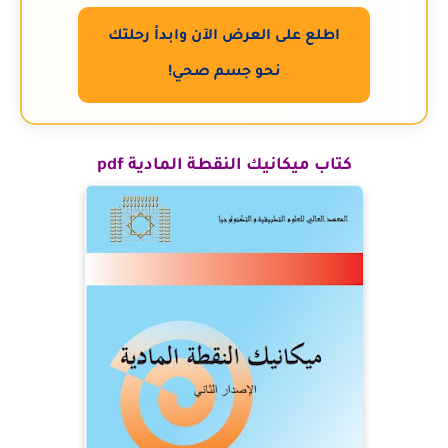
اطلع على العرض الآن وابدأ رحلتك
نحو جسم صحي!
كتاب ميكانيك النقطة المادية pdf