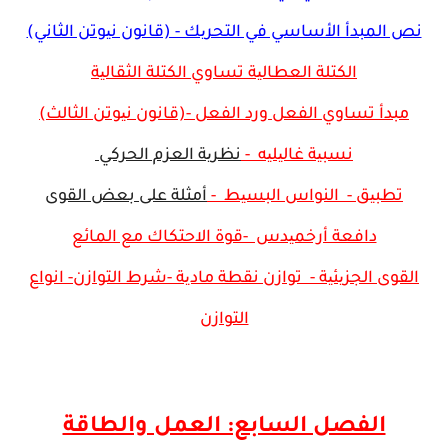
نص المبدأ الأساسي في التحریك - (قانون نیوتن الثاني)
الكتلة العطالیة تساوي الكتلة الثقالیة
مبدأ تساوي الفعل ورد الفعل -(قانون نیوتن الثالث)
نسبیة غالیلیه -
نظریة العزم الحركي
تطبیق - النواس البسیط -
أمثلة على بعض القوى
دافعة أرخمیدس -قوة الاحتكاك مع المائع
القوى الجزیئیة - توازن نقطة مادیة -
شرط التوازن- انواع
التوازن
الفصل السابع: العمل والطاقة