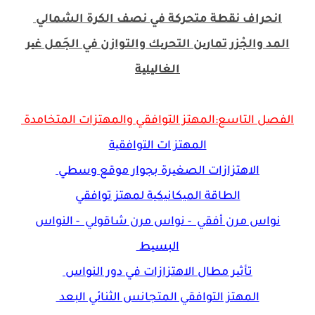
انحراف نقطة متحركة في نصف الكرة الشمالي
المد والجْزر تمارین التحریك والتوازن في الجَمل غیر
الغالیلیة
الفصل التاسع:المهتز التوافقي والمهتزات المتخامدة
المهتز ات التوافقیة
الاهتزازات الصغیرة بجوار موقع وسطي
الطاقة المیكانیكیة لمهتز توافقي
نواس مرن أفقي - نواس مرن شاقولي - النواس
البسیط
تأثیر مطال الاهتزازات في دور النواس
المهتز التوافقي المتجانس الثنائي البعد