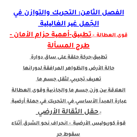
الفصل الثامن: التحریك والتوازن في
الجَمل غیر الغالیلیة
تطبیق-أهمیة حزام الأمان -
قوى العطالة -
طرح المسألة
تطبیق-حركة حلقة على ساق دوارة
حالة الأرض والظواهر المرافقة لدورانها
تعریف تجریبي لثقل جسم ما
العلاقة بین وزن جسم ما والجاذبیة وقوى العطالة
عبارة المبدأ الأساسي في التحریك في جملة أرضیة
حقل الثقالة الأرضي
-
قوة كوریولیس الأرضیة - انحراف نحو الشرق أثناء
سقوط حر