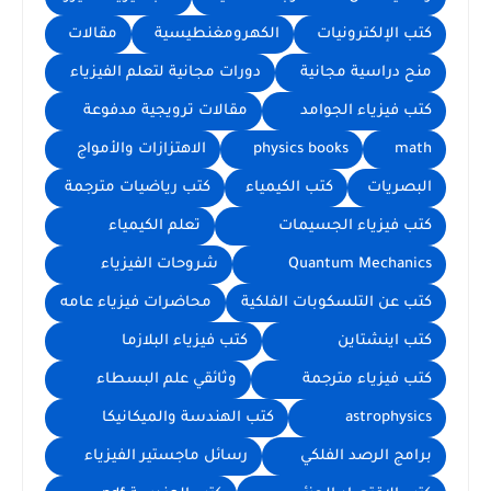
كتب الإلكترونيات
الكهرومغنطيسية
مقالات
منح دراسية مجانية
دورات مجانية لتعلم الفيزياء
كتب فيزياء الجوامد
مقالات ترويجية مدفوعة
math
physics books
الاهتزازات والأمواج
البصريات
كتب الكيمياء
كتب رياضيات مترجمة
كتب فيزياء الجسيمات
تعلم الكيمياء
Quantum Mechanics
شروحات الفيزياء
كتب عن التلسكوبات الفلكية
محاضرات فيزياء عامه
كتب اينشتاين
كتب فيزياء البلازما
كتب فيزياء مترجمة
وثائقي علم البسطاء
astrophysics
كتب الهندسة والميكانيكا
برامج الرصد الفلكي
رسائل ماجستير الفيزياء