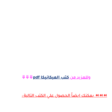
وللمزيد من
كتب الميكانيكا
pdf
⤋⤋⤋
⏪⏪⏪ يمكنك ايضاً الحصول علي الكتب التالية :