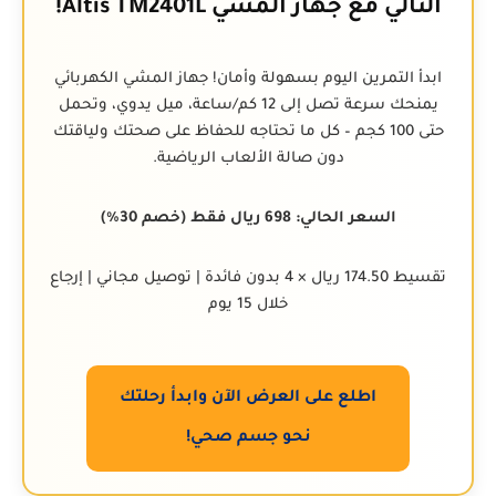
التالي مع جهاز المشي Altis TM2401L!
ابدأ التمرين اليوم بسهولة وأمان! جهاز المشي الكهربائي
يمنحك سرعة تصل إلى 12 كم/ساعة، ميل يدوي، وتحمل
حتى 100 كجم – كل ما تحتاجه للحفاظ على صحتك ولياقتك
دون صالة الألعاب الرياضية.
السعر الحالي: 698 ريال فقط (خصم 30%)
تقسيط 174.50 ريال × 4 بدون فائدة | توصيل مجاني | إرجاع
خلال 15 يوم
اطلع على العرض الآن وابدأ رحلتك
نحو جسم صحي!