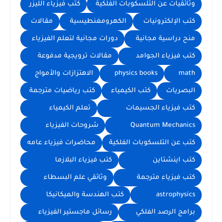
وثائقيات عن التلسكوبات الفلكية
كتب فيزياء الليزر
كتب الإلكترونيات
الكهرومغنطيسية
مقالات
منح دراسية مجانية
دورات مجانية لتعلم الفيزياء
كتب فيزياء الجوامد
مقالات ترويجية مدفوعة
math
physics books
الاهتزازات والأمواج
البصريات
كتب الكيمياء
كتب رياضيات مترجمة
كتب فيزياء الجسيمات
تعلم الكيمياء
Quantum Mechanics
شروحات الفيزياء
كتب عن التلسكوبات الفلكية
محاضرات فيزياء عامه
كتب اينشتاين
كتب فيزياء البلازما
كتب فيزياء مترجمة
وثائقي علم البسطاء
astrophysics
كتب الهندسة والميكانيكا
برامج الرصد الفلكي
رسائل ماجستير الفيزياء