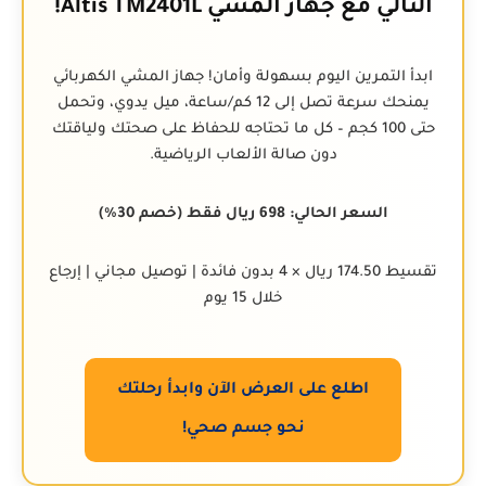
التالي مع جهاز المشي Altis TM2401L!
ابدأ التمرين اليوم بسهولة وأمان! جهاز المشي الكهربائي
يمنحك سرعة تصل إلى 12 كم/ساعة، ميل يدوي، وتحمل
حتى 100 كجم – كل ما تحتاجه للحفاظ على صحتك ولياقتك
دون صالة الألعاب الرياضية.
السعر الحالي: 698 ريال فقط (خصم 30%)
تقسيط 174.50 ريال × 4 بدون فائدة | توصيل مجاني | إرجاع
خلال 15 يوم
اطلع على العرض الآن وابدأ رحلتك
نحو جسم صحي!