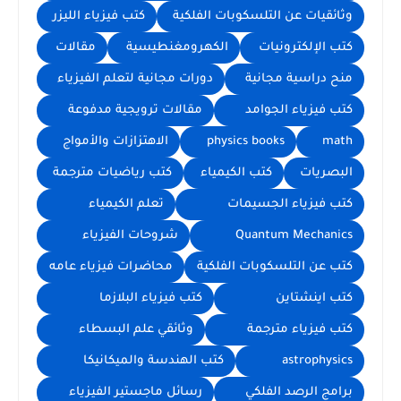
وثائقيات عن التلسكوبات الفلكية
كتب فيزياء الليزر
كتب الإلكترونيات
الكهرومغنطيسية
مقالات
منح دراسية مجانية
دورات مجانية لتعلم الفيزياء
كتب فيزياء الجوامد
مقالات ترويجية مدفوعة
math
physics books
الاهتزازات والأمواج
البصريات
كتب الكيمياء
كتب رياضيات مترجمة
كتب فيزياء الجسيمات
تعلم الكيمياء
Quantum Mechanics
شروحات الفيزياء
كتب عن التلسكوبات الفلكية
محاضرات فيزياء عامه
كتب اينشتاين
كتب فيزياء البلازما
كتب فيزياء مترجمة
وثائقي علم البسطاء
astrophysics
كتب الهندسة والميكانيكا
برامج الرصد الفلكي
رسائل ماجستير الفيزياء