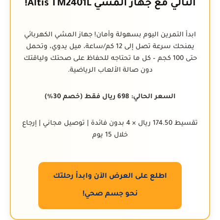
التالي مع جهاز المشي Altis TM2401L!
ابدأ التمرين اليوم بسهولة وأمان! جهاز المشي الكهربائي
يمنحك سرعة تصل إلى 12 كم/ساعة، ميل يدوي، وتحمل
حتى 100 كجم – كل ما تحتاجه للحفاظ على صحتك ولياقتك
دون صالة الألعاب الرياضية.
السعر الحالي: 698 ريال فقط (خصم 30%)
تقسيط 174.50 ريال × 4 بدون فائدة | توصيل مجاني | إرجاع
خلال 15 يوم
اطلع على العرض الآن وابدأ رحلتك
نحو جسم صحي!