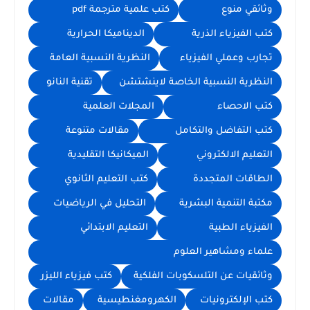
وثائقي منوع
كتب علمية مترجمة pdf
كتب الفيزياء الذرية
الديناميكا الحرارية
تجارب وعملي الفيزياء
النظرية النسبية العامة
النظرية النسبية الخاصة لاينشتشن
تقنية النانو
كتب الاحصاء
المجلات العلمية
كتب التفاضل والتكامل
مقالات متنوعة
التعليم الالكتروني
الميكانيكا التقليدية
الطاقات المتجددة
كتب التعليم الثانوي
مكتبة التنمية البشرية
التحليل في الرياضيات
الفيزياء الطبية
التعليم الابتدائي
علماء ومشاهير العلوم
وثائقيات عن التلسكوبات الفلكية
كتب فيزياء الليزر
كتب الإلكترونيات
الكهرومغنطيسية
مقالات