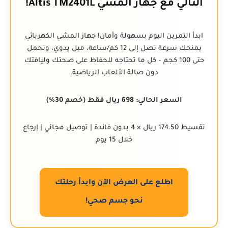
التالي مع جهاز المشي Altis TM2401L!
ابدأ التمرين اليوم بسهولة وأمان! جهاز المشي الكهربائي
يمنحك سرعة تصل إلى 12 كم/ساعة، ميل يدوي، وتحمل
حتى 100 كجم – كل ما تحتاجه للحفاظ على صحتك ولياقتك
دون صالة الألعاب الرياضية.
السعر الحالي: 698 ريال فقط (خصم 30%)
تقسيط 174.50 ريال × 4 بدون فائدة | توصيل مجاني | إرجاع
خلال 15 يوم
اطلع على العرض الآن وابدأ رحلتك
نحو جسم صحي!