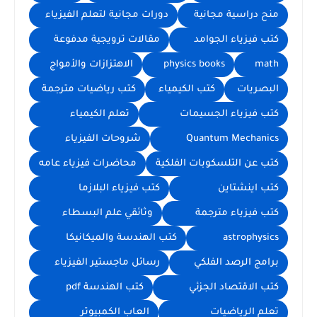
منح دراسية مجانية
دورات مجانية لتعلم الفيزياء
كتب فيزياء الجوامد
مقالات ترويجية مدفوعة
math
physics books
الاهتزازات والأمواج
البصريات
كتب الكيمياء
كتب رياضيات مترجمة
كتب فيزياء الجسيمات
تعلم الكيمياء
Quantum Mechanics
شروحات الفيزياء
كتب عن التلسكوبات الفلكية
محاضرات فيزياء عامه
كتب اينشتاين
كتب فيزياء البلازما
كتب فيزياء مترجمة
وثائقي علم البسطاء
astrophysics
كتب الهندسة والميكانيكا
برامج الرصد الفلكي
رسائل ماجستير الفيزياء
كتب الاقتصاد الجزئي
كتب الهندسة pdf
تعلم الرياضيات
العاب الكمبيوتر