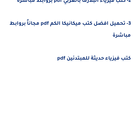
2- كتب فيزياء البلازما بالعربي pdf بروابط مباشرة
3- تحميل افضل كتب ميكانيكا الكم pdf مجاناً بروابط
مباشرة
كتب فيزياء حديثة للمبتدئين pdf