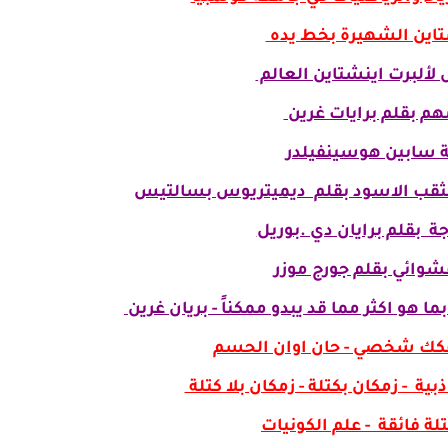
تاين الشهيرة بخط يده
لألبرت اينشتاين العالم
هم بقلم برايات غرين
ة سابين هوسينفيلدر
 الثقب الاسود بقلم ديميتريوس بسالتيس
ة بقلم برايان دي .بوريل
شوائي بقلم جورج موزر
 هو اكثر مما قد يبدو ممكناً - بريان غرين
فكك شخصي - حان اوان الحسم
بية - زمكان بكتلة - زمكان بلا كتلة
لة فائقة - علم الكونيات