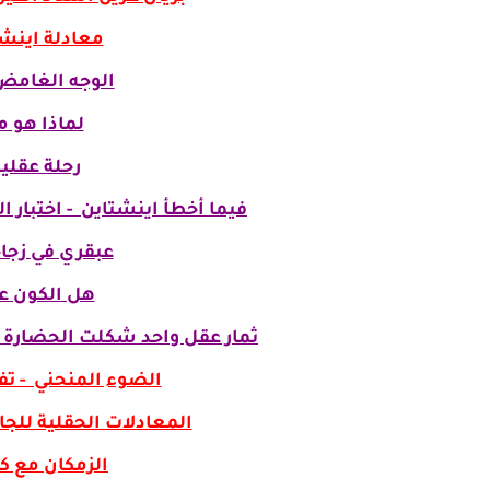
معادلة اينش
الوجه الغامض 
لماذا هو م
رحلة عقلي
فيما أخطأ اينشتاين - اختبار
عبقري في زجاج
هل الكون ع
ثمار عقل واحد شكلت الحضارة بما
الضوء المنحني - ت
المعادلات الحقلية للجاذ
الزمكان مع كت