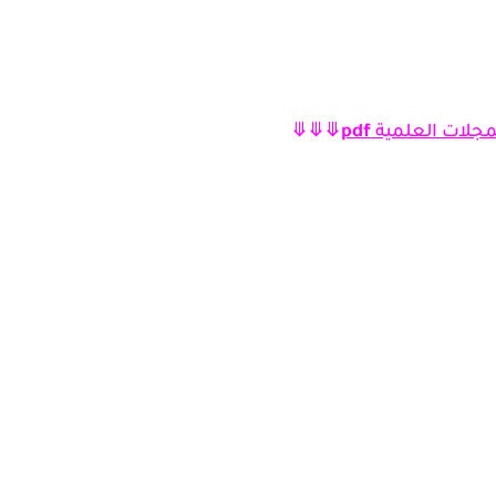
مجلات العلمية
pdf
⤋⤋⤋