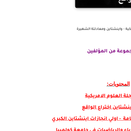
كية - واينشتاين ومعادلتة الشهيرة
جموعة من المؤلفين
المحتويات:
ة العلوم الامريكية
نشتاين اختراع الواقع
مة - اولي انجازات اينشتاين الكبري
ياء والرياضيات في جامعة كولمبيا