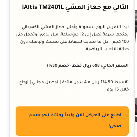
التالي مع جهاز المشي Altis TM2401L!
ابدأ التمرين اليوم بسهولة وأمان! جهاز المشي الكهربائي
يمنحك سرعة تصل إلى 12 كم/ساعة، ميل يدوي، وتحمل حتى
100 كجم – كل ما تحتاجه للحفاظ على صحتك ولياقتك دون
صالة الألعاب الرياضية.
السعر الحالي: 698 ريال فقط (خصم 30%)
تقسيط 174.50 ريال × 4 بدون فائدة | توصيل مجاني | إرجاع
خلال 15 يوم
اطلع على العرض الآن وابدأ رحلتك نحو جسم
صحي!