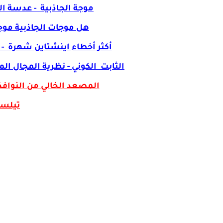
موجة الجاذبية - عدسة ا
هل موجات الجاذبية موجود
أكثر أخطاء اينشتاين شهرة - 
الثابت الكوني - نظرية المجال ا
المصعد الخالي من النوافذ
تيلسك