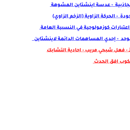
لجاذبية - عدسة اينشتاين المشوهة
ة - الحركة الزاوية (الزخم الزاوي)
اعتبارات كوزمولوجية في النسبية العامة
لموحد - إحدي المساهمات الدائمة لاينشتاين
 - فعل شبحي مريب - احادية التشابك
وب افق الحدث