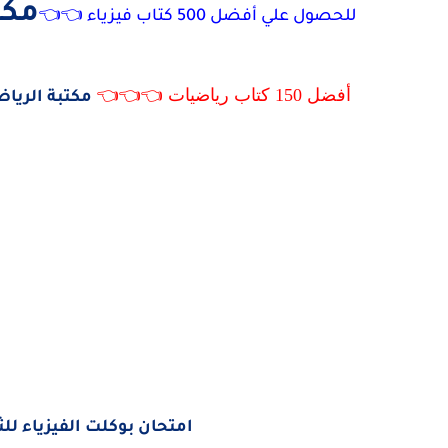
مكت
للحصول علي أفضل 500 كتاب فيزياء 👈👈
أفضل 150 كتاب رياضيات 👈👈👈
مكتبة الريا
امتحان بوكلت الفيزياء للثالث الثان