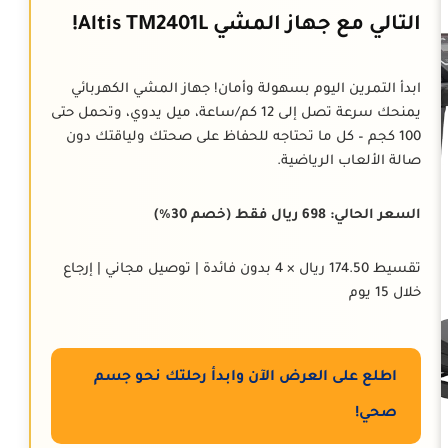
التالي مع جهاز المشي Altis TM2401L!
ابدأ التمرين اليوم بسهولة وأمان! جهاز المشي الكهربائي
يمنحك سرعة تصل إلى 12 كم/ساعة، ميل يدوي، وتحمل حتى
100 كجم – كل ما تحتاجه للحفاظ على صحتك ولياقتك دون
صالة الألعاب الرياضية.
السعر الحالي: 698 ريال فقط (خصم 30%)
تقسيط 174.50 ريال × 4 بدون فائدة | توصيل مجاني | إرجاع
خلال 15 يوم
اطلع على العرض الآن وابدأ رحلتك نحو جسم
صحي!