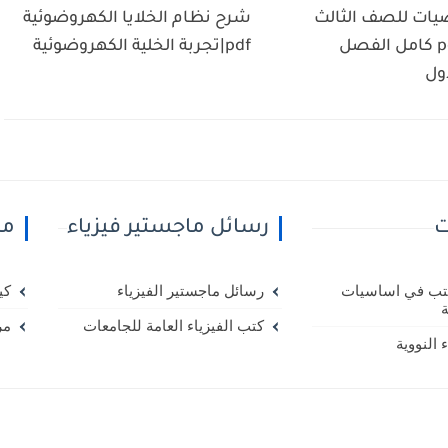
ضيات للصف الثالث
شرح نظام الخلايا الكهروضوئية
متوسط pdf كامل الفصل
pdf|تجربة الخلية الكهروضوئية
ول
ت
رسائل ماجستير فيزياء
مك
ل 20 كتب في اساسيات
رسائل ماجستير الفيزياء
كي
ة
كتب الفيزياء العامة للجامعات
مر
 النووية