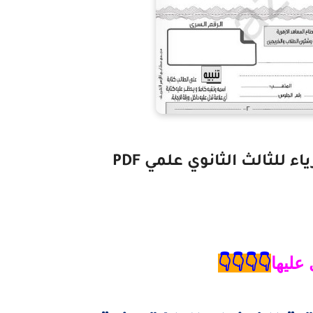
 للثالث الثانوي علمي PDF
عليها
👇👇👇👇