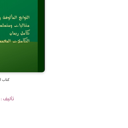
كتاب ال
تأليف :