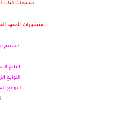
محتويات كتاب التحليل-2 للدكتو
المعهد العا
منشورات
القسم الا
التابع الا
التوابع الز
التوابع ال
ت