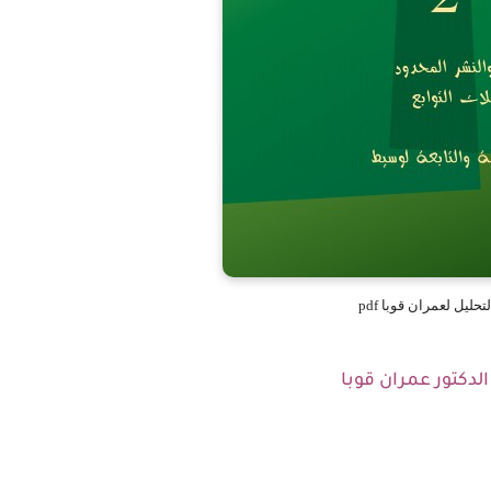
تحليل لعمران قوبا pdf
 الدكتور عمران قوبا