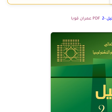
ل -2
PDF عمران قوبا