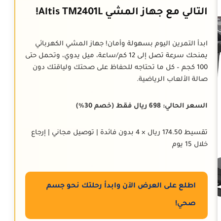
التالي مع جهاز المشي Altis TM2401L!
ابدأ التمرين اليوم بسهولة وأمان! جهاز المشي الكهربائي
يمنحك سرعة تصل إلى 12 كم/ساعة، ميل يدوي، وتحمل حتى
100 كجم – كل ما تحتاجه للحفاظ على صحتك ولياقتك دون
صالة الألعاب الرياضية.
السعر الحالي: 698 ريال فقط (خصم 30%)
تقسيط 174.50 ريال × 4 بدون فائدة | توصيل مجاني | إرجاع
خلال 15 يوم
اطلع على العرض الآن وابدأ رحلتك نحو جسم
صحي!