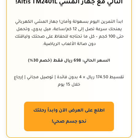
التالي مع جهاز المشي Altis TM2401L!
ابدأ التمرين اليوم بسهولة وأمان! جهاز المشي الكهربائي
يمنحك سرعة تصل إلى 12 كم/ساعة، ميل يدوي، وتحمل
حتى 100 كجم – كل ما تحتاجه للحفاظ على صحتك ولياقتك
دون صالة الألعاب الرياضية.
السعر الحالي: 698 ريال فقط (خصم 30%)
تقسيط 174.50 ريال × 4 بدون فائدة | توصيل مجاني | إرجاع
خلال 15 يوم
اطلع على العرض الآن وابدأ رحلتك
نحو جسم صحي!