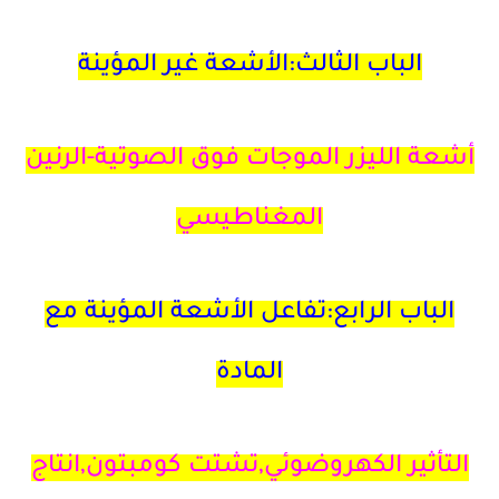
الباب الثالث:الأشعة غير المؤينة
أشعة الليزر الموجات فوق الصوتية-الرنين
المغناطيسي
الباب الرابع:تفاعل الأشعة المؤينة مع
المادة
التأثير الكهروضوئي,تشتت كومبتون,انتاج