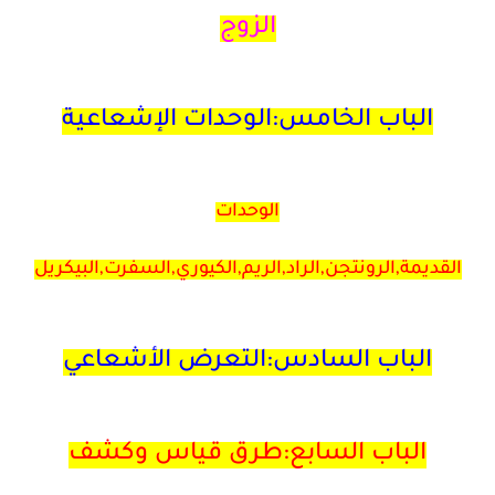
الزوج
الباب الخامس:الوحدات الإشعاعية
الوحدات
القديمة,الرونتجن,الراد,الريم,الكيوري,السفرت,البيكريل
الباب السادس:التعرض الأشعاعي
الباب السابع:طرق قياس وكشف