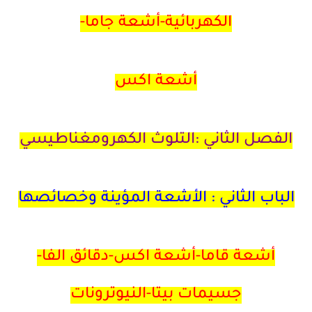
الكهربائية-أشعة جاما-
أشعة اكس
الفصل الثاني :التلوث الكهرومغناطيسي
الباب الثاني : الأشعة المؤينة وخصائصها
أشعة قاما-أشعة اكس-دقائق الفا-
جسيمات بيتا-النيوترونات