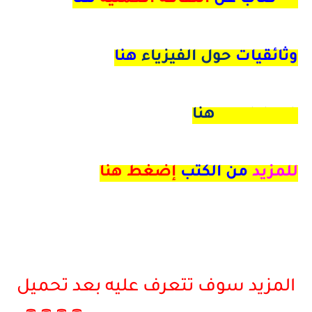
وثائقيات
حول الفيزياء
هنا
math book هنا
للمزيد
من الكتب
إضغط هنا
المزيد سوف تتعرف عليه بعد تحميل