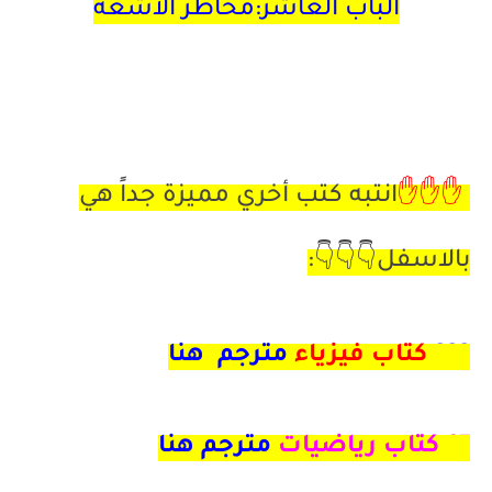
الباب العاشر:مخاطر الاشعة
✋✋✋
انتبه كتب أخري مميزة جداً هي
بالاسفل👇👇👇
:
222
كتاب فيزياء
مترجم هنا
97
كتاب رياضيات
مترجم هنا