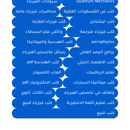
Quantum Mechanics
شروحات الفيزياء
كتب عن التلسكوبات الفلكية
محاضرات فيزياء عامه
كتب اينشتاين
كتب فيزياء البلازما
كتب فيزياء مترجمة
وثائقي علم البسطاء
astrophysics
كتب الهندسة والميكانيكا
برامج الرصد الفلكي
رسائل ماجستير الفيزياء
كتب الاقتصاد الجزئي
كتب الهندسة pdf
تعلم الرياضيات
العاب الكمبيوتر
كتب ميكانيكا السيارات
كتب الالكترونيك pdf
وظائف في تخصص الفيزياء
كتب الثالث ثانوي
كتب تعليم اللغة الانجليزية
كتب فيزياء للبيع
كتب للبيع