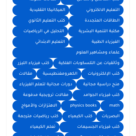
التعليم الالكتروني
الميكانيكا التقليدية
الطاقات المتجددة
كتب التعليم الثانوي
مكتبة التنمية البشرية
التحليل في الرياضيات
الفيزياء الطبية
التعليم الابتدائي
علماء ومشاهير العلوم
وثائقيات عن التلسكوبات الفلكية
كتب فيزياء الليزر
كتب الإلكترونيات
الكهرومغنطيسية
مقالات
منح دراسية مجانية
دورات مجانية لتعلم الفيزياء
كتب فيزياء الجوامد
مقالات ترويجية مدفوعة
math
physics books
الاهتزازات والأمواج
البصريات
كتب الكيمياء
كتب رياضيات مترجمة
كتب فيزياء الجسيمات
تعلم الكيمياء