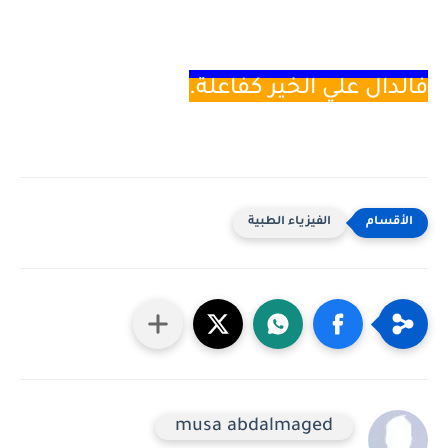
فالدال
علي الخير كفاعلة.
الفيزياء الطبية
musa abdalmaged