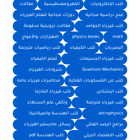
كتب الإلكترونيات
الكهرومغنطيسية
مقالات
منح دراسية مجانية
دورات مجانية لتعلم الفيزياء
كتب فيزياء الجوامد
مقالات ترويجية مدفوعة
math
physics books
الاهتزازات والأمواج
البصريات
كتب الكيمياء
كتب رياضيات مترجمة
كتب فيزياء الجسيمات
تعلم الكيمياء
Quantum Mechanics
شروحات الفيزياء
كتب عن التلسكوبات الفلكية
محاضرات فيزياء عامه
كتب اينشتاين
كتب فيزياء البلازما
كتب فيزياء مترجمة
وثائقي علم البسطاء
astrophysics
كتب الهندسة والميكانيكا
برامج الرصد الفلكي
رسائل ماجستير الفيزياء
كتب الاقتصاد الجزئي
كتب الهندسة pdf