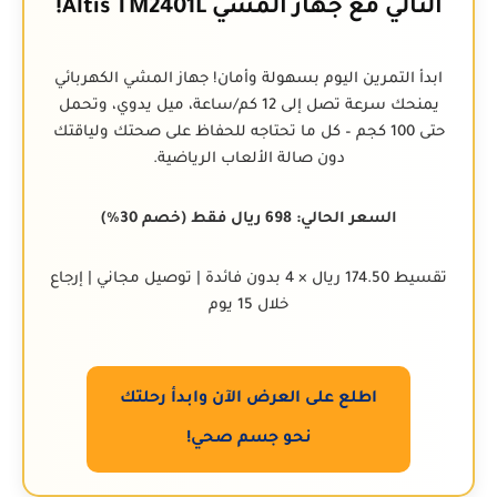
التالي مع جهاز المشي Altis TM2401L!
ابدأ التمرين اليوم بسهولة وأمان! جهاز المشي الكهربائي
يمنحك سرعة تصل إلى 12 كم/ساعة، ميل يدوي، وتحمل
حتى 100 كجم – كل ما تحتاجه للحفاظ على صحتك ولياقتك
دون صالة الألعاب الرياضية.
السعر الحالي: 698 ريال فقط (خصم 30%)
تقسيط 174.50 ريال × 4 بدون فائدة | توصيل مجاني | إرجاع
خلال 15 يوم
اطلع على العرض الآن وابدأ رحلتك
نحو جسم صحي!