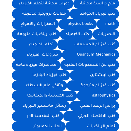
منح دراسية مجانية
دورات مجانية لتعلم الفيزياء
كتب فيزياء الجوامد
مقالات ترويجية مدفوعة
math
physics books
الاهتزازات والأمواج
البصريات
كتب الكيمياء
كتب رياضيات مترجمة
كتب فيزياء الجسيمات
تعلم الكيمياء
Quantum Mechanics
شروحات الفيزياء
كتب عن التلسكوبات الفلكية
محاضرات فيزياء عامه
كتب اينشتاين
كتب فيزياء البلازما
كتب فيزياء مترجمة
وثائقي علم البسطاء
astrophysics
كتب الهندسة والميكانيكا
برامج الرصد الفلكي
رسائل ماجستير الفيزياء
كتب الاقتصاد الجزئي
كتب الهندسة pdf
تعلم الرياضيات
العاب الكمبيوتر