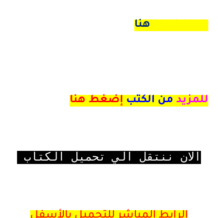
math book هنا
للمزيد
من الكتب
إضغط هنا
الان ننتقل الي تحميل الكتاب
الرابط المباشر للتحميل بالأسفل