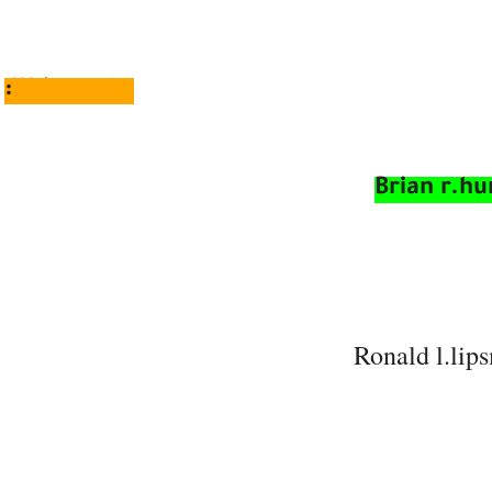
Written by:
Brian r.hu
Ronald l.lip