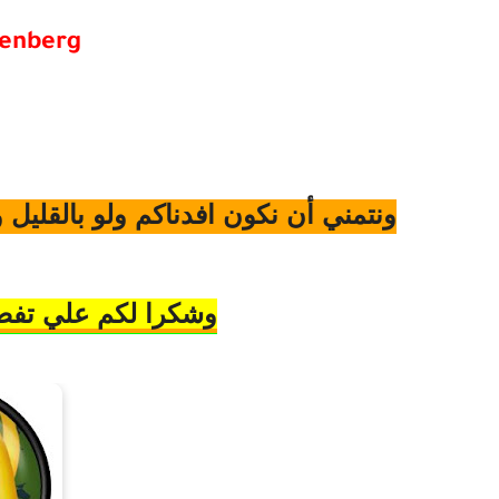
senberg
ونتمني أن نكون افدناكم ولو بالقليل 
وشكرا لكم علي تفضل