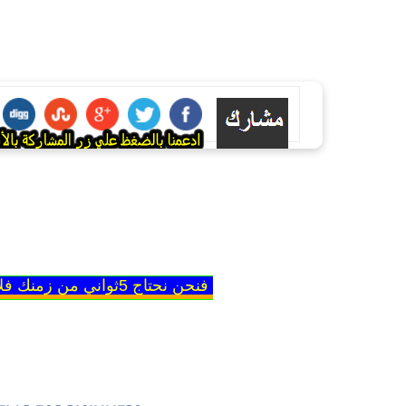
فنحن نحتاج 5ثواني من زمنك فلا تبخل علينا بها حتي نقدم لك الأفضل دوماً....