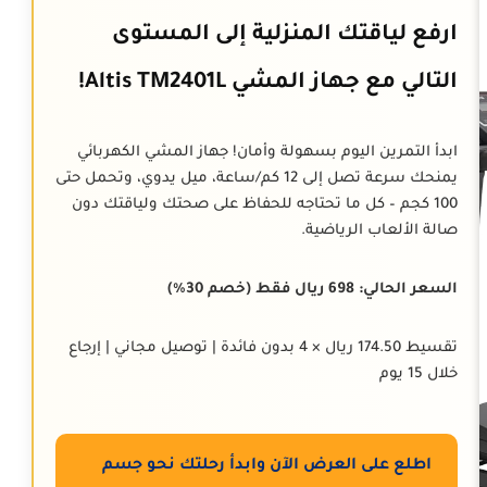
ارفع لياقتك المنزلية إلى المستوى
التالي مع جهاز المشي Altis TM2401L!
ابدأ التمرين اليوم بسهولة وأمان! جهاز المشي الكهربائي
يمنحك سرعة تصل إلى 12 كم/ساعة، ميل يدوي، وتحمل حتى
100 كجم – كل ما تحتاجه للحفاظ على صحتك ولياقتك دون
صالة الألعاب الرياضية.
السعر الحالي: 698 ريال فقط (خصم 30%)
تقسيط 174.50 ريال × 4 بدون فائدة | توصيل مجاني | إرجاع
خلال 15 يوم
اطلع على العرض الآن وابدأ رحلتك نحو جسم