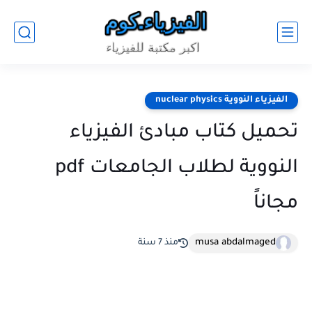
الفيزياء النووية nuclear physics
تحميل كتاب مبادئ الفيزياء
النووية لطلاب الجامعات pdf
مجاناً
musa abdalmaged
منذ 7 سنة