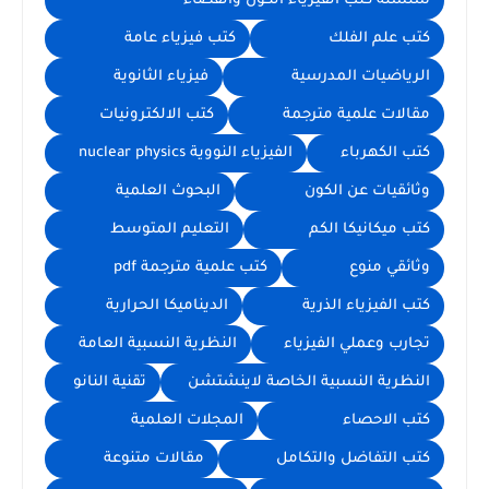
سلسلة كتب الفيزياء الكون والفضاء
كتب علم الفلك
كتب فيزياء عامة
الرياضيات المدرسية
فيزياء الثانوية
مقالات علمية مترجمة
كتب الالكترونيات
كتب الكهرباء
الفيزياء النووية nuclear physics
وثائقيات عن الكون
البحوث العلمية
كتب ميكانيكا الكم
التعليم المتوسط
وثائقي منوع
كتب علمية مترجمة pdf
كتب الفيزياء الذرية
الديناميكا الحرارية
تجارب وعملي الفيزياء
النظرية النسبية العامة
النظرية النسبية الخاصة لاينشتشن
تقنية النانو
كتب الاحصاء
المجلات العلمية
كتب التفاضل والتكامل
مقالات متنوعة