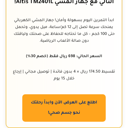
التالي مع جهاز المشي Altis TM2401L!
ابدأ التمرين اليوم بسهولة وأمان! جهاز المشي الكهربائي
يمنحك سرعة تصل إلى 12 كم/ساعة، ميل يدوي، وتحمل
حتى 100 كجم – كل ما تحتاجه للحفاظ على صحتك ولياقتك
دون صالة الألعاب الرياضية.
السعر الحالي: 698 ريال فقط (خصم 30%)
تقسيط 174.50 ريال × 4 بدون فائدة | توصيل مجاني | إرجاع
خلال 15 يوم
اطلع على العرض الآن وابدأ رحلتك
نحو جسم صحي!