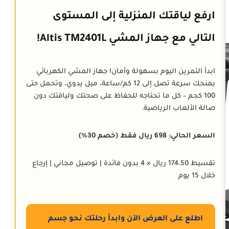
ارفع لياقتك المنزلية إلى المستوى
التالي مع جهاز المشي Altis TM2401L!
ابدأ التمرين اليوم بسهولة وأمان! جهاز المشي الكهربائي
يمنحك سرعة تصل إلى 12 كم/ساعة، ميل يدوي، وتحمل حتى
100 كجم – كل ما تحتاجه للحفاظ على صحتك ولياقتك دون
صالة الألعاب الرياضية.
السعر الحالي: 698 ريال فقط (خصم 30%)
تقسيط 174.50 ريال × 4 بدون فائدة | توصيل مجاني | إرجاع
خلال 15 يوم
اطلع على العرض الآن وابدأ رحلتك نحو جسم