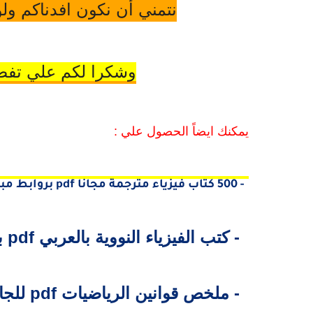
نتمني أن نكون افدناكم ولو
وشكرا لكم علي تفضل
يمكنك ايضاً الحصول علي :
1- 500 كتاب فيزياء مترجمة مجانا pdf بروابط مباشرة
2- كتب الفيزياء النووية بالعربي pdf بروابط مباشرة
3- ملخص قوانين الرياضيات pdf للجامعات والمدارس