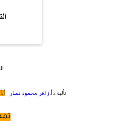
ال
تأليف:
أ.زاهر محمود نصار
أ.
تمه