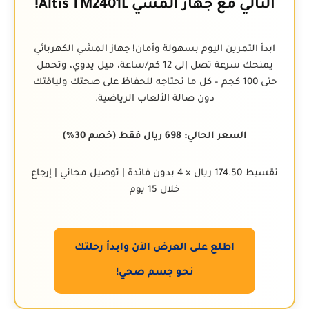
التالي مع جهاز المشي Altis TM2401L!
ابدأ التمرين اليوم بسهولة وأمان! جهاز المشي الكهربائي
يمنحك سرعة تصل إلى 12 كم/ساعة، ميل يدوي، وتحمل
حتى 100 كجم – كل ما تحتاجه للحفاظ على صحتك ولياقتك
دون صالة الألعاب الرياضية.
السعر الحالي: 698 ريال فقط (خصم 30%)
تقسيط 174.50 ريال × 4 بدون فائدة | توصيل مجاني | إرجاع
خلال 15 يوم
اطلع على العرض الآن وابدأ رحلتك
نحو جسم صحي!