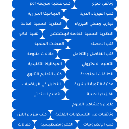
وثائقي منوع
كتب علمية مترجمة pdf
كتب الفيزياء الذرية
الديناميكا الحرارية
تجارب وعملي الفيزياء
النظرية النسبية العامة
النظرية النسبية الخاصة لاينشتشن
تقنية النانو
كتب الاحصاء
المجلات العلمية
كتب التفاضل والتكامل
مقالات متنوعة
التعليم الالكتروني
الميكانيكا التقليدية
الطاقات المتجددة
كتب التعليم الثانوي
مكتبة التنمية البشرية
التحليل في الرياضيات
الفيزياء الطبية
التعليم الابتدائي
علماء ومشاهير العلوم
وثائقيات عن التلسكوبات الفلكية
كتب فيزياء الليزر
كتب الإلكترونيات
الكهرومغنطيسية
مقالات