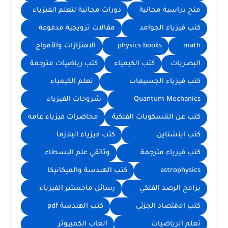
منح دراسية مجانية
دورات مجانية لتعلم الفيزياء
كتب فيزياء الجوامد
مقالات ترويجية مدفوعة
math
physics books
الاهتزازات والأمواج
البصريات
كتب الكيمياء
كتب رياضيات مترجمة
كتب فيزياء الجسيمات
تعلم الكيمياء
Quantum Mechanics
شروحات الفيزياء
كتب عن التلسكوبات الفلكية
محاضرات فيزياء عامه
كتب اينشتاين
كتب فيزياء البلازما
كتب فيزياء مترجمة
وثائقي علم البسطاء
astrophysics
كتب الهندسة والميكانيكا
برامج الرصد الفلكي
رسائل ماجستير الفيزياء
كتب الاقتصاد الجزئي
كتب الهندسة pdf
تعلم الرياضيات
العاب الكمبيوتر