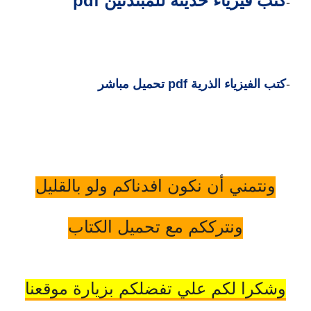
كتب فيزياء حديثة للمبتدئين pdf
4-
5-
كتب الفيزياء الذرية pdf تحميل مباشر
ونتمني أن نكون افدناكم ولو بالقليل
ونترككم مع تحميل الكتاب
وشكرا لكم علي تفضلكم بزيارة موقعنا