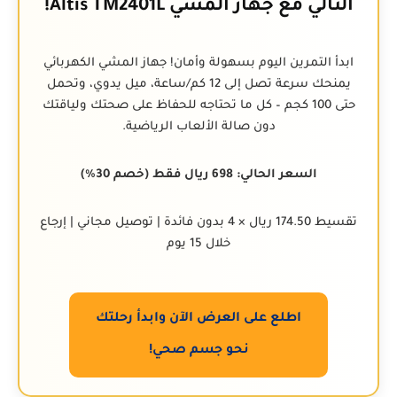
التالي مع جهاز المشي Altis TM2401L!
ابدأ التمرين اليوم بسهولة وأمان! جهاز المشي الكهربائي
يمنحك سرعة تصل إلى 12 كم/ساعة، ميل يدوي، وتحمل
حتى 100 كجم – كل ما تحتاجه للحفاظ على صحتك ولياقتك
دون صالة الألعاب الرياضية.
السعر الحالي: 698 ريال فقط (خصم 30%)
تقسيط 174.50 ريال × 4 بدون فائدة | توصيل مجاني | إرجاع
خلال 15 يوم
اطلع على العرض الآن وابدأ رحلتك
نحو جسم صحي!