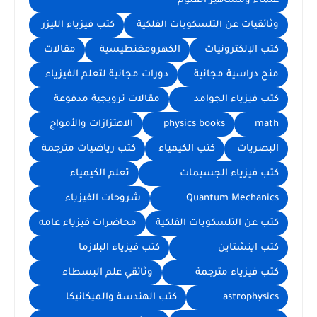
علماء ومشاهير العلوم
وثائقيات عن التلسكوبات الفلكية
كتب فيزياء الليزر
كتب الإلكترونيات
الكهرومغنطيسية
مقالات
منح دراسية مجانية
دورات مجانية لتعلم الفيزياء
كتب فيزياء الجوامد
مقالات ترويجية مدفوعة
math
physics books
الاهتزازات والأمواج
البصريات
كتب الكيمياء
كتب رياضيات مترجمة
كتب فيزياء الجسيمات
تعلم الكيمياء
Quantum Mechanics
شروحات الفيزياء
كتب عن التلسكوبات الفلكية
محاضرات فيزياء عامه
كتب اينشتاين
كتب فيزياء البلازما
كتب فيزياء مترجمة
وثائقي علم البسطاء
astrophysics
كتب الهندسة والميكانيكا