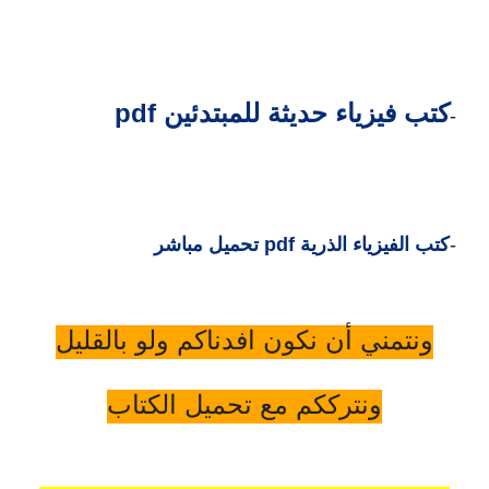
كتب فيزياء حديثة للمبتدئين pdf
4-
5-
كتب الفيزياء الذرية pdf تحميل مباشر
ونتمني أن نكون افدناكم ولو بالقليل
ونترككم مع تحميل الكتاب