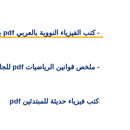
2- كتب الفيزياء النووية بالعربي pdf بروابط مباشرة
3- ملخص قوانين الرياضيات pdf للجامعات والمدارس
كتب فيزياء حديثة للمبتدئين pdf
4-