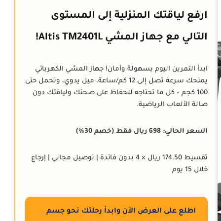
ارفع لياقتك المنزلية إلى المستوى
التالي مع جهاز المشي Altis TM2401L!
ابدأ التمرين اليوم بسهولة وأمان! جهاز المشي الكهربائي
يمنحك سرعة تصل إلى 12 كم/ساعة، ميل يدوي، وتحمل حتى
100 كجم – كل ما تحتاجه للحفاظ على صحتك ولياقتك دون
صالة الألعاب الرياضية.
السعر الحالي: 698 ريال فقط (خصم 30%)
تقسيط 174.50 ريال × 4 بدون فائدة | توصيل مجاني | إرجاع
خلال 15 يوم
اطلع على العرض الآن وابدأ رحلتك نحو جسم