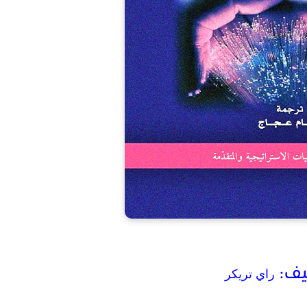
يف:
راي تريكر