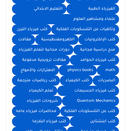
الفيزياء الطبية
التعليم الابتدائي
علماء ومشاهير العلوم
وثائقيات عن التلسكوبات الفلكية
كتب فيزياء الليزر
كتب الإلكترونيات
الكهرومغنطيسية
مقالات
منح دراسية مجانية
دورات مجانية لتعلم الفيزياء
كتب فيزياء الجوامد
مقالات ترويجية مدفوعة
math
physics books
الاهتزازات والأمواج
البصريات
كتب الكيمياء
كتب رياضيات مترجمة
كتب فيزياء الجسيمات
تعلم الكيمياء
Quantum Mechanics
شروحات الفيزياء
كتب عن التلسكوبات الفلكية
محاضرات فيزياء عامه
كتب اينشتاين
كتب فيزياء البلازما