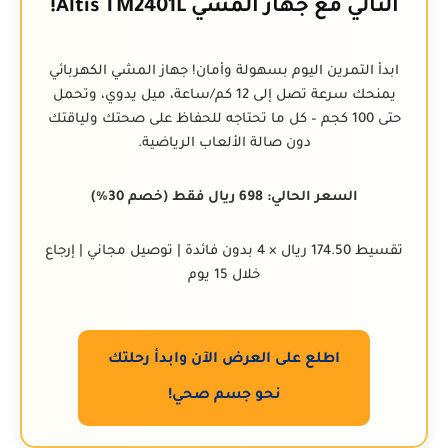
التالي مع جهاز المشي Altis TM2401L!
ابدأ التمرين اليوم بسهولة وأمان! جهاز المشي الكهربائي
يمنحك سرعة تصل إلى 12 كم/ساعة، ميل يدوي، وتحمل
حتى 100 كجم – كل ما تحتاجه للحفاظ على صحتك ولياقتك
دون صالة الألعاب الرياضية.
السعر الحالي: 698 ريال فقط (خصم 30%)
تقسيط 174.50 ريال × 4 بدون فائدة | توصيل مجاني | إرجاع
خلال 15 يوم
اطلع على العرض الآن وابدأ رحلتك
نحو جسم صحي!