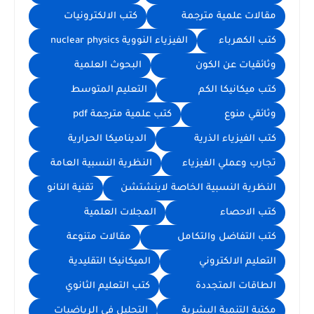
مقالات علمية مترجمة
كتب الالكترونيات
كتب الكهرباء
الفيزياء النووية nuclear physics
وثائقيات عن الكون
البحوث العلمية
كتب ميكانيكا الكم
التعليم المتوسط
وثائقي منوع
كتب علمية مترجمة pdf
كتب الفيزياء الذرية
الديناميكا الحرارية
تجارب وعملي الفيزياء
النظرية النسبية العامة
النظرية النسبية الخاصة لاينشتشن
تقنية النانو
كتب الاحصاء
المجلات العلمية
كتب التفاضل والتكامل
مقالات متنوعة
التعليم الالكتروني
الميكانيكا التقليدية
الطاقات المتجددة
كتب التعليم الثانوي
مكتبة التنمية البشرية
التحليل في الرياضيات