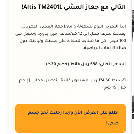
التالي مع جهاز المشي Altis TM2401L!
ابدأ التمرين اليوم بسهولة وأمان! جهاز المشي الكهربائي
يمنحك سرعة تصل إلى 12 كم/ساعة، ميل يدوي، وتحمل حتى
100 كجم – كل ما تحتاجه للحفاظ على صحتك ولياقتك دون
صالة الألعاب الرياضية.
السعر الحالي: 698 ريال فقط (خصم 30%)
تقسيط 174.50 ريال × 4 بدون فائدة | توصيل مجاني | إرجاع
خلال 15 يوم
اطلع على العرض الآن وابدأ رحلتك نحو جسم
صحي!