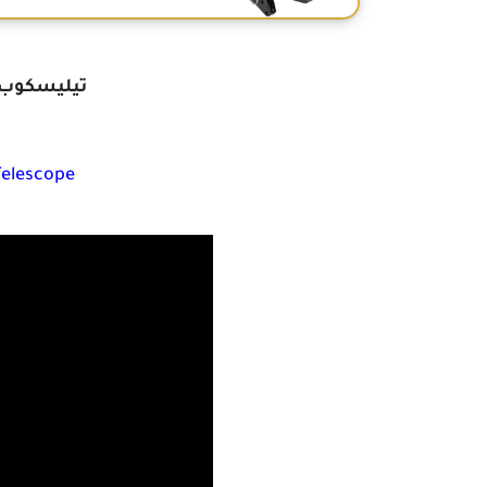
تيليسكوب 
elescope