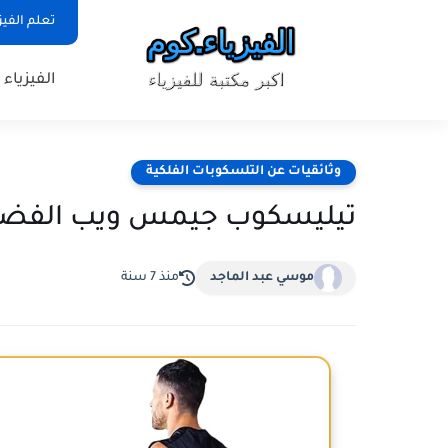
تعلم الفيز
الفيزياء
وثائقيات عن التلسكوبات الفلكية
تيليسكوب جيمس ويب الفضائي-Webb Space Telescope
موسي عبد الماجد
منذ 7 سنة