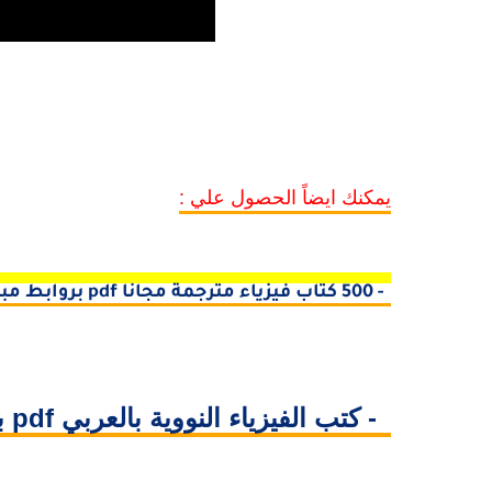
يمكنك ايضاً الحصول علي :
1- 500 كتاب فيزياء مترجمة مجانا pdf بروابط مباشرة
2- كتب الفيزياء النووية بالعربي pdf بروابط مباشرة